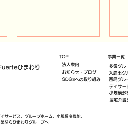
​TOP
​事業一覧
​法人案内
​多気グ
uerteひまわり
​お知らせ・ブログ
​入鹿出
👹節分豆まき👹
​SDGsへの取り組み
​西島グ
デイサー
合同
小規模多
を開
居宅介護
デイサービス、グループホーム、小規模多機能、
事業ならひまわりグループへ