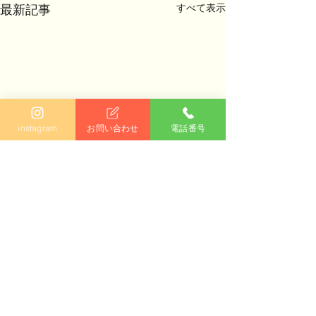
すべて表示
最新記事
instagram
お問い合わせ
電話番号
有限会社Fuerteひまわり
お正月飾り🎍
合同避難訓練
〒485-0041
愛知県小牧市小牧一丁目135番地